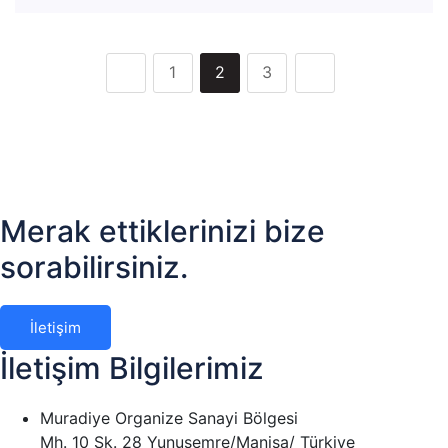
1
2
3
Merak ettiklerinizi bize
sorabilirsiniz.
İletişim
İletişim Bilgilerimiz
Muradiye Organize Sanayi Bölgesi
Mh. 10 Sk. 28 Yunusemre/Manisa/ Türkiye