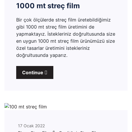
1000 mt streç film
Bir çok ölçülerde streç film üretebildiğimiz
gibi 1000 mt streç film üretimini de
yapmaktayız. İstekleriniz doğrultusunda size
en uygun 1000 mt streç film ürünümüzü size
özel tasarlar üretimini istekleriniz
doğrultusunda yaparız.
Continue
17 Ocak 2022