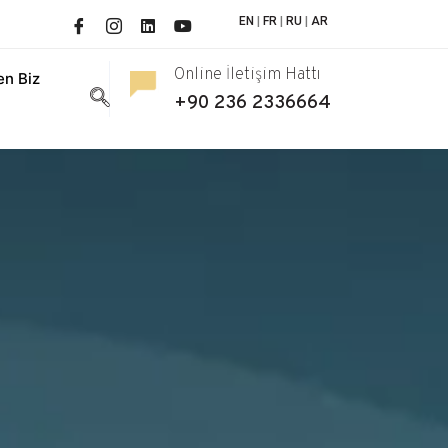
EN
|
FR
|
RU
|
AR
Online İletişim Hattı
n Biz
+90 236 2336664