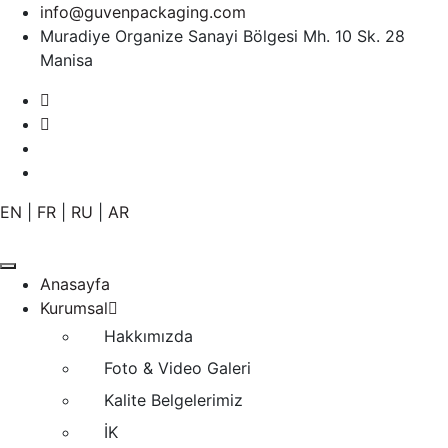
info@guvenpackaging.com
Muradiye Organize Sanayi Bölgesi Mh. 10 Sk. 28
Manisa
EN
|
FR
|
RU
|
AR
Anasayfa
Kurumsal
Hakkımızda
Foto & Video Galeri
Kalite Belgelerimiz
İK