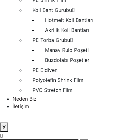
PE Shrink Film
Koli Bant Gurubu
Hotmelt Koli Bantları
Akrilik Koli Bantları
PE Torba Grubu
Manav Rulo Poşeti
Buzdolabı Poşetleri
PE Eldiven
Polyolefin Shrink Film
PVC Stretch Film
Neden Biz
İletişim
X