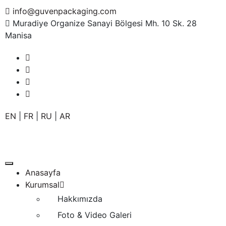
info@guvenpackaging.com
Muradiye Organize Sanayi Bölgesi Mh. 10 Sk. 28
Manisa
EN
|
FR
|
RU
|
AR
Anasayfa
Kurumsal
Hakkımızda
Foto & Video Galeri