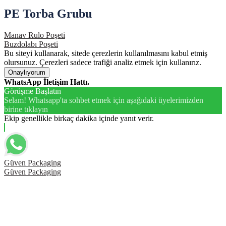
PE Torba Grubu
Manav Rulo Poşeti
Buzdolabı Poşeti
Bu siteyi kullanarak, sitede çerezlerin kullanılmasını kabul etmiş
olursunuz. Çerezleri sadece trafiği analiz etmek için kullanırız.
Onaylıyorum
WhatsApp İletişim Hattı.
Görüşme Başlatın
Selam! Whatsapp'ta sohbet etmek için aşağıdaki üyelerimizden
birine tıklayın
Ekip genellikle birkaç dakika içinde yanıt verir.
Güven Packaging
Güven Packaging