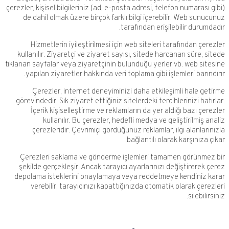
çerezler, kişisel bilgileriniz (ad, e-posta adresi, telefon n
de dahil olmak üzere birçok farklı bilgi içerebilir. 
tarafından erişilebili
Hizmetlerin iyileştirilmesi için web siteleri tarafı
kullanılır. Ziyaretçi ve ziyaret sayısı, sitede harcanan
tıklanan sayfalar veya ziyaretçinin bulunduğu yerler vb.
yapılan ziyaretler hakkında veri toplama gibi işlemler
Çerezler, internet deneyiminizi daha etkileşimli
görevindedir. Sık ziyaret ettiğiniz sitelerdeki tercihleri
İçerik kişiselleştirme ve reklamların da yer aldığı 
kullanılır. Bu çerezler, hedefli medya ve gelişt
çerezleridir. Çevrimiçi gördüğünüz reklamlar, ilgi 
bağlantılı olarak ka
Çerezleri saklama ve gönderme işlemleri tamamen 
şekilde gerçekleşir. Ancak tarayıcı ayarlarınızı değiş
depolama isteklerini onaylamaya veya reddetmeye ke
verebilir, tarayıcınızı kapattığınızda otomatik ola