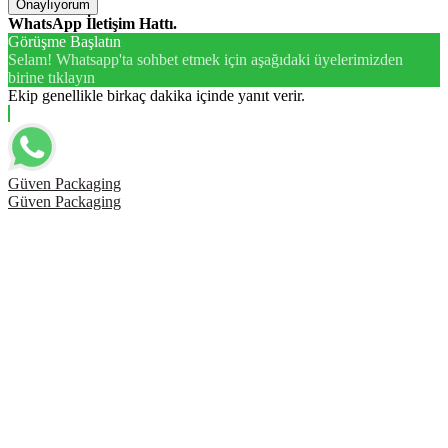
Onaylıyorum
WhatsApp İletişim Hattı.
Görüşme Başlatın
Selam! Whatsapp'ta sohbet etmek için aşağıdaki üyelerimizden
birine tıklayın
Ekip genellikle birkaç dakika içinde yanıt verir.
Güven Packaging
Güven Packaging